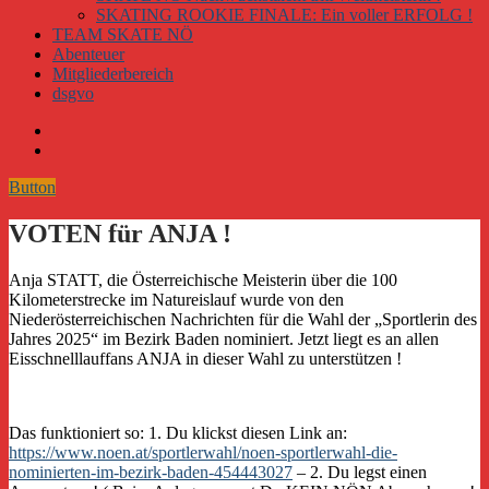
SKATING ROOKIE FINALE: Ein voller ERFOLG !
TEAM SKATE NÖ
Abenteuer
Mitgliederbereich
dsgvo
Button
VOTEN für ANJA !
Anja STATT, die Österreichische Meisterin über die 100
Kilometerstrecke im Natureislauf wurde von den
Niederösterreichischen Nachrichten für die Wahl der „Sportlerin des
Jahres 2025“ im Bezirk Baden nominiert. Jetzt liegt es an allen
Eisschnelllauffans ANJA in dieser Wahl zu unterstützen !
Das funktioniert so: 1. Du klickst diesen Link an:
https://www.noen.at/sportlerwahl/noen-sportlerwahl-die-
nominierten-im-bezirk-baden-454443027
– 2. Du legst einen