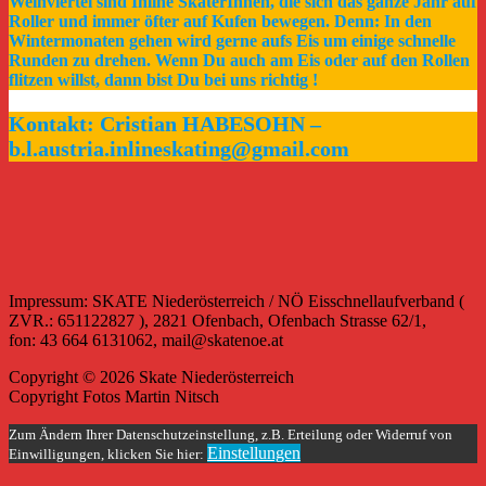
Weinviertel sind Inline SkaterInnen, die sich das ganze Jahr auf
Roller und immer öfter auf Kufen bewegen. Denn: In den
Wintermonaten gehen wird gerne aufs Eis um einige schnelle
Runden zu drehen. Wenn Du auch am Eis oder auf den Rollen
flitzen willst, dann bist Du bei uns richtig !
Kontakt: Cristian HABESOHN –
b.l.austria.inlineskating@gmail.com
Impressum: SKATE Niederösterreich / NÖ Eisschnellaufverband (
ZVR.: 651122827 ), 2821 Ofenbach, Ofenbach Strasse 62/1,
fon: 43 664 6131062, mail@skatenoe.at
Copyright © 2026 Skate Niederösterreich
Copyright Fotos Martin Nitsch
Zum Ändern Ihrer Datenschutzeinstellung, z.B. Erteilung oder Widerruf von
Einstellungen
Einwilligungen, klicken Sie hier: