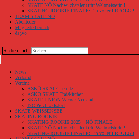
SKATE NÖ Nachwuchstalent tritt Weltmeisterin !
SKATING ROOKIE FINALE: Ein voller ERFOLG !
TEAM SKATE NÖ
Abenteuer
Mitgliederbereich
dsgvo
Suchen nach:
News
Verband
Vereine
ASKÖ SKATE Ternitz
ASKÖ SKATE Traiskirchen
SKATE UNION Wiener Neustadt
ISC Perchtoldsdorf
SKATE WEISSENSEE
SKATING ROOKIE
SKATING ROOKIE 2025 – NÖ FINALE
SKATE NÖ Nachwuchstalent tritt Weltmeisterin !
SKATING ROOKIE FINALE: Ein voller ERFOLG !
TEAM SKATE NÖ