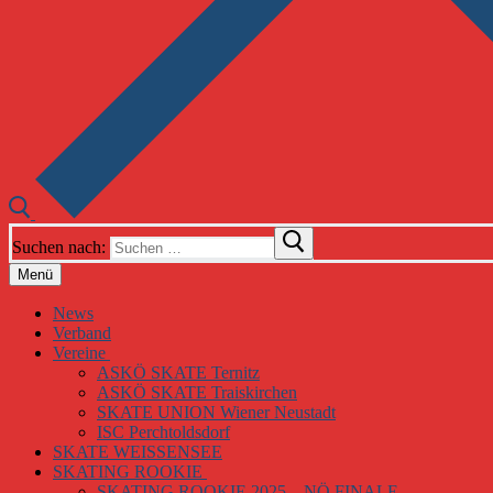
Suchen nach:
Menü
News
Verband
Vereine
ASKÖ SKATE Ternitz
ASKÖ SKATE Traiskirchen
SKATE UNION Wiener Neustadt
ISC Perchtoldsdorf
SKATE WEISSENSEE
SKATING ROOKIE
SKATING ROOKIE 2025 – NÖ FINALE