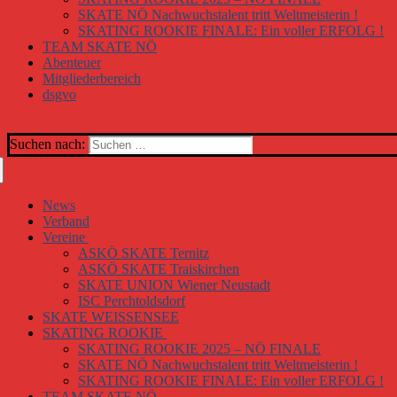
SKATE NÖ Nachwuchstalent tritt Weltmeisterin !
SKATING ROOKIE FINALE: Ein voller ERFOLG !
TEAM SKATE NÖ
Abenteuer
Mitgliederbereich
dsgvo
Suchen nach:
News
Verband
Vereine
ASKÖ SKATE Ternitz
ASKÖ SKATE Traiskirchen
SKATE UNION Wiener Neustadt
ISC Perchtoldsdorf
SKATE WEISSENSEE
SKATING ROOKIE
SKATING ROOKIE 2025 – NÖ FINALE
SKATE NÖ Nachwuchstalent tritt Weltmeisterin !
SKATING ROOKIE FINALE: Ein voller ERFOLG !
TEAM SKATE NÖ